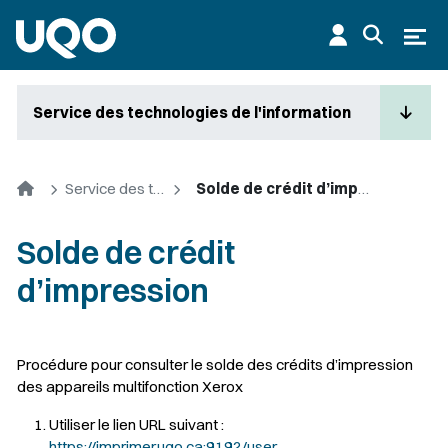
Aller au contenu principal
Ouvr
Service des technologies de l'information
Accueil
Service des technologies de l'information
Solde de crédit d’impression
Solde de crédit
d’impression
Procédure pour consulter le solde des crédits d’impression
des appareils multifonction Xerox
Utiliser le lien URL suivant :
https://imprimer.uqo.ca:9192/user