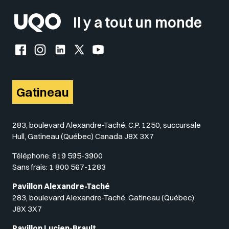
Il y a tout un monde
Facebook de l'UQO
Instagram de l'UQO
LinkedIn de l'UQO
X (Twitter) de l'UQO
YouTube de l'UQO
Gatineau
283, boulevard Alexandre-Taché, C.P. 1250, succursale
Hull, Gatineau (Québec) Canada J8X 3X7
Téléphone:
819 595-3900
Sans frais:
1 800 567-1283
Pavillon Alexandre-Taché
283, boulevard Alexandre-Taché, Gatineau (Québec)
J8X 3X7
Pavillon Lucien-Brault