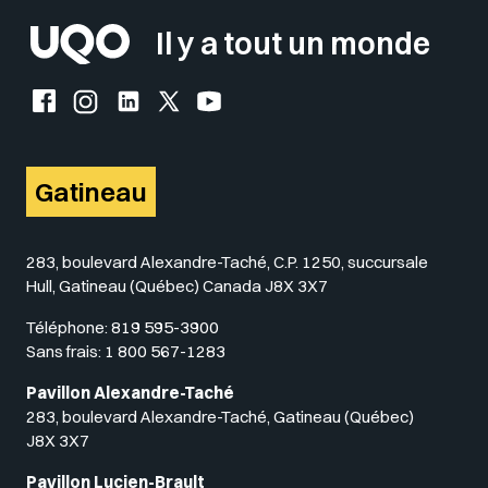
Il y a tout un monde
Facebook de l'UQO
Instagram de l'UQO
LinkedIn de l'UQO
X (Twitter) de l'UQO
YouTube de l'UQO
Gatineau
283, boulevard Alexandre-Taché, C.P. 1250, succursale
Hull, Gatineau (Québec) Canada J8X 3X7
Téléphone:
819 595-3900
Sans frais:
1 800 567-1283
Pavillon Alexandre-Taché
283, boulevard Alexandre-Taché, Gatineau (Québec)
J8X 3X7
Pavillon Lucien-Brault