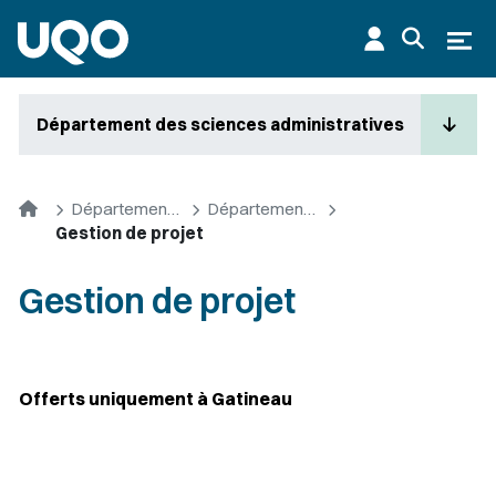
Aller au contenu principal
Ouvr
Département des sciences administratives
Accueil
Départements et cycles supérieurs
Département des sciences administratives
Gestion de projet
Gestion de projet
Offerts uniquement à Gatineau