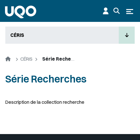
Aller au contenu principal
Ouvr
CÉRIS
Accueil
CÉRIS
Série Recherches
Série Recherches
Description de la collection recherche
Sélectionner votre couleur de fond
Insérer un pied de page avec des