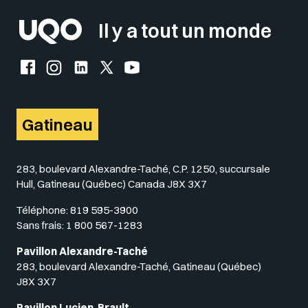
Il y a tout un monde
Facebook de l'UQO
Instagram de l'UQO
LinkedIn de l'UQO
X (Twitter) de l'UQO
YouTube de l'UQO
Gatineau
283, boulevard Alexandre-Taché, C.P. 1250, succursale
Hull, Gatineau (Québec) Canada J8X 3X7
Téléphone:
819 595-3900
Sans frais:
1 800 567-1283
Pavillon Alexandre-Taché
283, boulevard Alexandre-Taché, Gatineau (Québec)
J8X 3X7
Pavillon Lucien-Brault