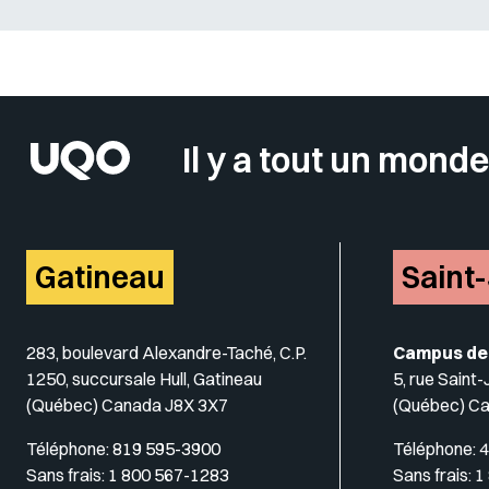
Sélectionner votre couleur de fond
Il y a tout un monde
Gatineau
Saint
283, boulevard Alexandre-Taché, C.P.
Campus de
1250, succursale Hull, Gatineau
5, rue Saint
(Québec) Canada J8X 3X7
(Québec) C
Téléphone:
819 595-3900
Téléphone:
4
Sans frais:
1 800 567-1283
Sans frais:
1