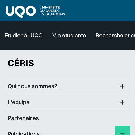
Aller au contenu principal
Étudier à l'UQO
Vie étudiante
Recherche et c
CÉRIS
Qui nous sommes?
L'équipe
Partenaires
Publications