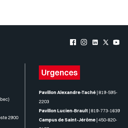
s logos
Facebook de l'UQO
Instagram de l'UQO
LinkedIn de l'
X (Twitte
YouT
Urgences
Pavillon Alexandre-Taché
|
819-595-
ébec)
2203
Pavillon Lucien-Brault
|
819-773-1639
oste 2900
Campus de Saint-Jérôme
|
450-820-