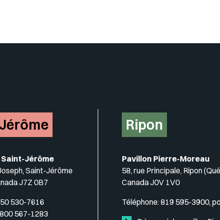
Insérer un pied de page avec de
-Jérôme
Ripon
 Saint-Jérôme
Pavillon Pierre-Moreau
-Joseph, Saint-Jérôme
58, rue Principale, Ripon (Qu
anada J7Z 0B7
Canada J0V 1V0
50 530-7616
Téléphone:
819 595-3900, p
 800 567-1283