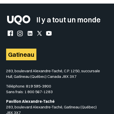
Insérer un pied de page avec des
Il y a tout un monde
Facebook de l'UQO
Instagram de l'UQO
LinkedIn de l'UQO
X (Twitter) de l'UQO
YouTube de l'UQO
Gatineau
283, boulevard Alexandre-Taché, C.P. 1250, succursale
Hull, Gatineau (Québec) Canada J8X 3X7
Téléphone:
819 595-3900
Sans frais:
1 800 567-1283
Pavillon Alexandre-Taché
283, boulevard Alexandre-Taché, Gatineau (Québec)
J8X 3X7