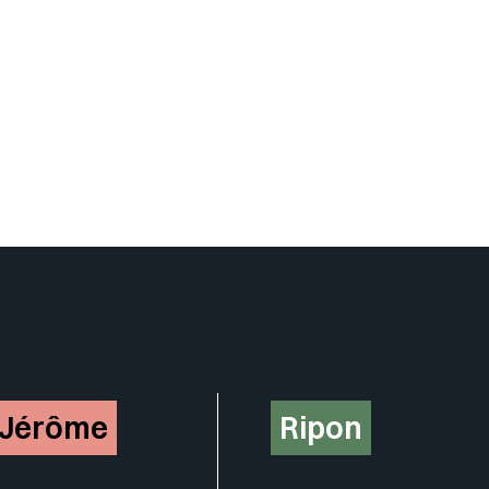
Insérer un pied de page avec de
-Jérôme
Ripon