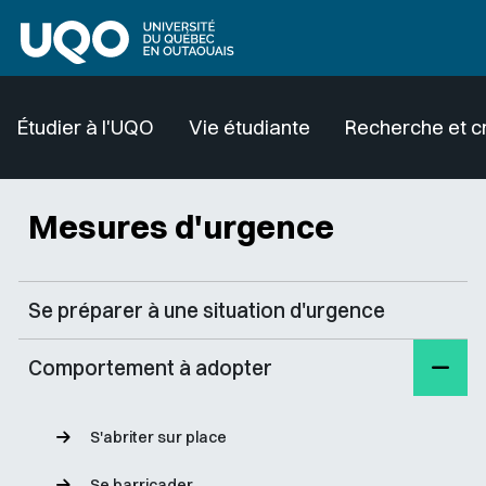
Aller au contenu principal
Étudier à l'UQO
Vie étudiante
Recherche et c
Mesures d'urgence
Se préparer à une situation d'urgence
Comportement à adopter
S'abriter sur place
Se barricader