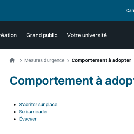
Car
réation
Grand public
Votre université
Accueil
Mesures d'urgence
Comportement à adopter
Comportement à adop
S'abriter sur place
Se barricader
Évacuer