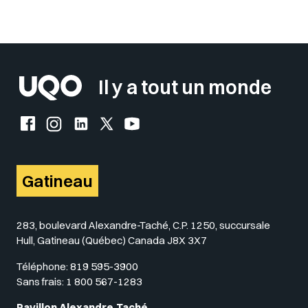
Sélectionner votre couleur de fond
Insérer un pied de page avec des
Il y a tout un monde
Facebook de l'UQO
Instagram de l'UQO
LinkedIn de l'UQO
X (Twitter) de l'UQO
YouTube de l'UQO
Gatineau
283, boulevard Alexandre-Taché, C.P. 1250, succursale
Hull, Gatineau (Québec) Canada J8X 3X7
Téléphone:
819 595-3900
Sans frais:
1 800 567-1283
Pavillon Alexandre-Taché