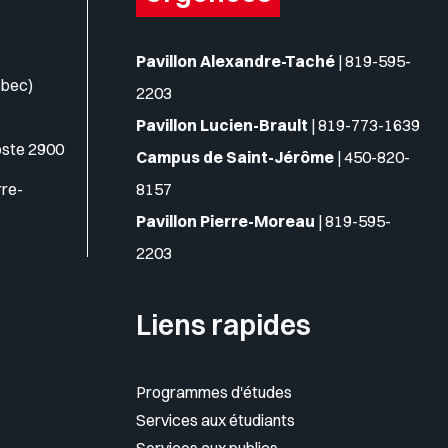
Pavillon Alexandre-Taché
|
819-595-
ébec)
2203
Pavillon Lucien-Brault
|
819-773-1639
oste 2900
Campus de Saint-Jérôme
|
450-820-
rre-
8157
Pavillon Pierre-Moreau
|
819-595-
2203
Liens rapides
Programmes d'études
Services aux étudiants