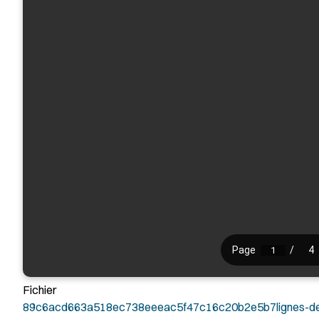
Fichier
89c6acd663a518ec738eeeac5f47c16c20b2e5b7lignes-de-vi