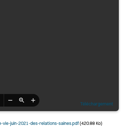
Téléchargement
e-juin-2021-des-relations-saines.pdf
(420.88 Ko)