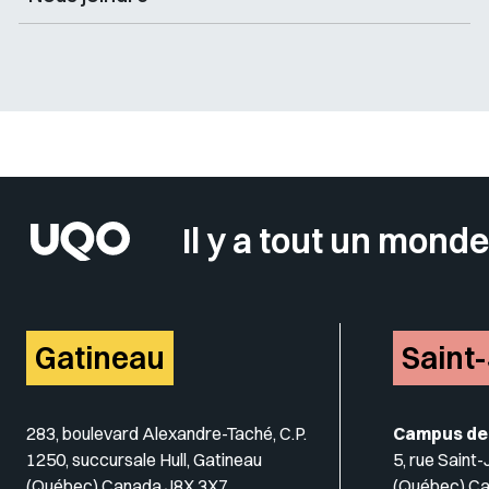
Sélectionner votre couleur de fond
Il y a tout un monde
Gatineau
Saint
283, boulevard Alexandre-Taché, C.P.
Campus de
1250, succursale Hull, Gatineau
5, rue Saint
(Québec) Canada J8X 3X7
(Québec) C