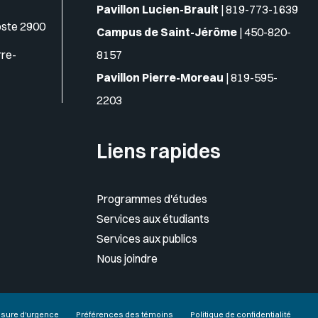
Pavillon Lucien-Brault
|
819-773-1639
oste 2900
Campus de Saint-Jérôme
|
450-820-
rre-
8157
Pavillon Pierre-Moreau
|
819-595-
2203
Liens rapides
Programmes d'études
Services aux étudiants
Services aux publics
Nous joindre
sure d'urgence
Préférences des témoins
Politique de confidentialité