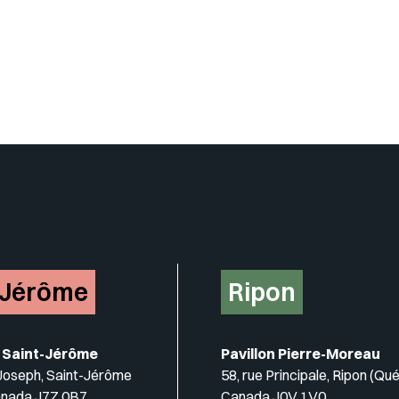
Insérer un pied de page avec de
-Jérôme
Ripon
 Saint-Jérôme
Pavillon Pierre-Moreau
-Joseph, Saint-Jérôme
58, rue Principale, Ripon (Qu
anada J7Z 0B7
Canada J0V 1V0