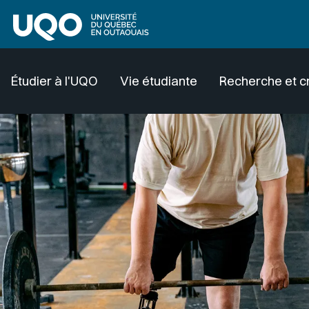
Aller au contenu principal
Étudier à l'UQO
Vie étudiante
Recherche et c