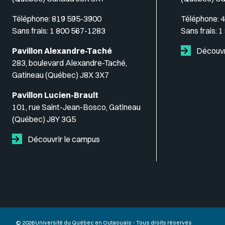
Téléphone:
819 595-3900
Téléphone:
4
Sans frais:
1 800 567-1283
Sans frais:
1
Pavillon Alexandre-Taché
Découvr
283, boulevard Alexandre-Taché,
Gatineau (Québec) J8X 3X7
Pavillon Lucien-Brault
101, rue Saint-Jean-Bosco, Gatineau
(Québec) J8Y 3G5
Découvrir le campus
© 2026 Université du Québec en Outaouais - Tous droits réservés