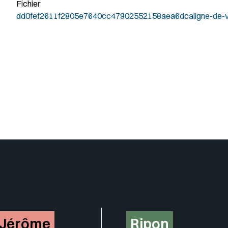
Fichier
dd0fef2611f2805e7640cc47902552158aea6dcaligne-de-vie-
-Jérôme
Ripon