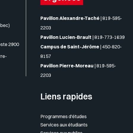
Pavillon Alexandre-Taché
|
819-595-
ébec)
2203
Pavillon Lucien-Brault
|
819-773-1639
oste 2900
Campus de Saint-Jérôme
|
450-820-
rre-
8157
Pavillon Pierre-Moreau
|
819-595-
2203
Liens rapides
Programmes d'études
Services aux étudiants