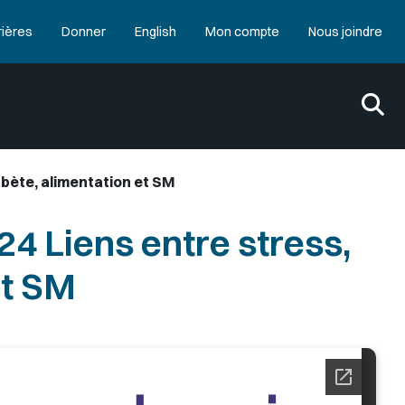
rières
Donner
English
Mon compte
Nous joindre
iabète, alimentation et SM
24 Liens entre stress,
et SM