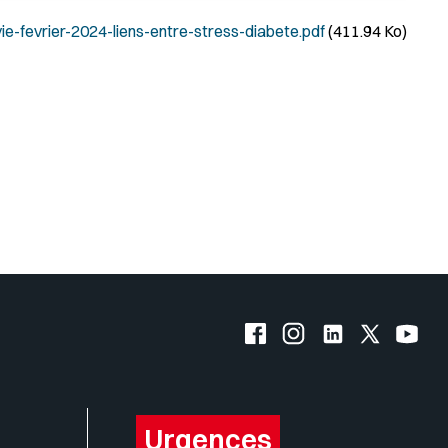
fevrier-2024-liens-entre-stress-diabete.pdf
(411.94 Ko)
Facebook de l'UQO
Instagram de l'UQO
LinkedIn de l'
X (Twitte
YouT
Urgences