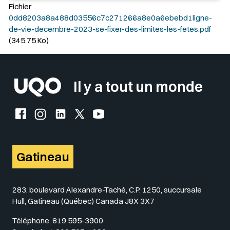
Fichier
0dd8203a8a488d03556c7c271266a8e0a6ebebd1ligne-
de-vie-decembre-2023-se-fixer-des-limites-les-fetes.pdf
(345.75 Ko)
Il y a tout un monde
Facebook de l'UQO
Instagram de l'UQO
LinkedIn de l'UQO
X (Twitter) de l'UQO
YouTube de l'UQO
Gatineau
283, boulevard Alexandre-Taché, C.P. 1250, succursale
Hull, Gatineau (Québec) Canada J8X 3X7
Téléphone:
819 595-3900