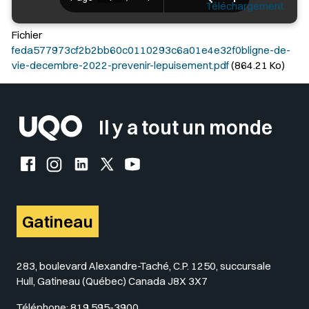
Téléchargement
Fichier
feda577973cf2b2bb60c0110293c6a01e4e32f0bligne-de-
vie-decembre-2022-prevenir-lepuisement.pdf
(864.21 Ko)
Il y a tout un monde
Facebook de l'UQO
Instagram de l'UQO
LinkedIn de l'UQO
X (Twitter) de l'UQO
YouTube de l'UQO
Gatineau
283, boulevard Alexandre-Taché, C.P. 1250, succursale
Hull, Gatineau (Québec) Canada J8X 3X7
Téléphone:
819 595-3900