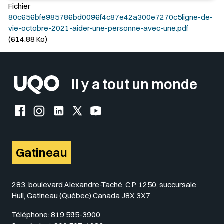
Fichier
80c656bfe985786bd0096f4c87e42a300e7270c5ligne-de-
vie-octobre-2021-aider-une-personne-avec-une.pdf
(614.88 Ko)
Il y a tout un monde
Facebook de l'UQO
Instagram de l'UQO
LinkedIn de l'UQO
X (Twitter) de l'UQO
YouTube de l'UQO
Gatineau
283, boulevard Alexandre-Taché, C.P. 1250, succursale
Hull, Gatineau (Québec) Canada J8X 3X7
Téléphone:
819 595-3900