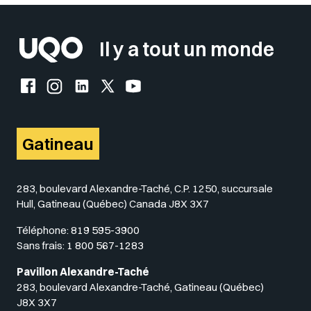
Il y a tout un monde
Facebook de l'UQO
Instagram de l'UQO
LinkedIn de l'UQO
X (Twitter) de l'UQO
YouTube de l'UQO
Gatineau
283, boulevard Alexandre-Taché, C.P. 1250, succursale
Hull, Gatineau (Québec) Canada J8X 3X7
Téléphone:
819 595-3900
Sans frais:
1 800 567-1283
Pavillon Alexandre-Taché
283, boulevard Alexandre-Taché, Gatineau (Québec)
J8X 3X7