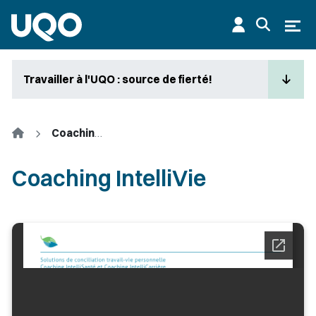
Aller au contenu principal
Ouvr
Travailler à l'UQO : source de fierté!
Accueil
Coaching IntelliVie
Coaching IntelliVie