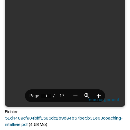
Téléchargement
Fichier
51d4486cf604bfff1585dc2b9d64b57be5b31e03coaching-
intellivie.pdf
(4.58 Mo)