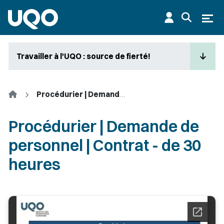
Aller au contenu principal
Ouvr
Travailler à l'UQO : source de fierté!
Accueil
Procédurier | Demande de personnel | Contrat - de 30 heures
Procédurier | Demande de
personnel | Contrat - de 30
heures