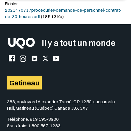
Fichier
2021470717procedurier-demande-de-personnel-contrat-
de-30-heures.pdf
(185.13 Ko)
Il y a tout un monde
Facebook de l'UQO
Instagram de l'UQO
LinkedIn de l'UQO
X (Twitter) de l'UQO
YouTube de l'UQO
Gatineau
283, boulevard Alexandre-Taché, C.P. 1250, succursale
Hull, Gatineau (Québec) Canada J8X 3X7
Téléphone:
819 595-3900
Sans frais:
1 800 567-1283