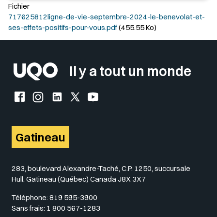
Fichier
717625812ligne-de-vie-septembre-2024-le-benevolat-et-
ses-effets-positifs-pour-vous.pdf
(455.55 Ko)
Il y a tout un monde
Facebook de l'UQO
Instagram de l'UQO
LinkedIn de l'UQO
X (Twitter) de l'UQO
YouTube de l'UQO
Gatineau
283, boulevard Alexandre-Taché, C.P. 1250, succursale
Hull, Gatineau (Québec) Canada J8X 3X7
Téléphone:
819 595-3900
Sans frais:
1 800 567-1283