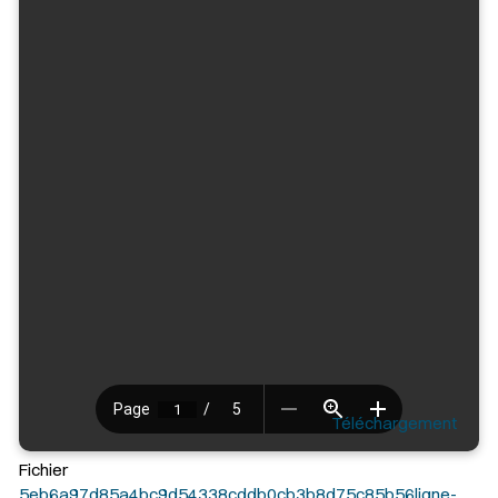
Téléchargement
Fichier
5eb6a97d85a4bc9d54338cddb0cb3b8d75c85b56ligne-