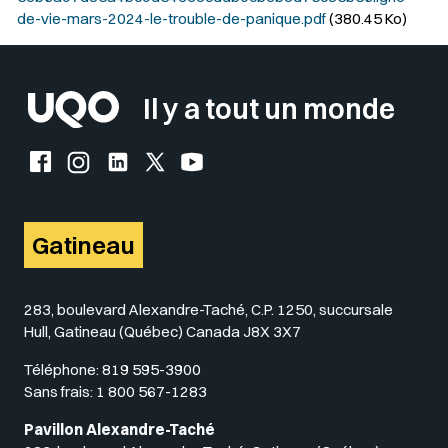
de-vie-mars-2024-le-trouble-de-panique.pdf
(380.45 Ko)
Il y a tout un monde
Facebook de l'UQO
Instagram de l'UQO
LinkedIn de l'UQO
X (Twitter) de l'UQO
YouTube de l'UQO
Gatineau
283, boulevard Alexandre-Taché, C.P. 1250, succursale
Hull, Gatineau (Québec) Canada J8X 3X7
Téléphone:
819 595-3900
Sans frais:
1 800 567-1283
Pavillon Alexandre-Taché