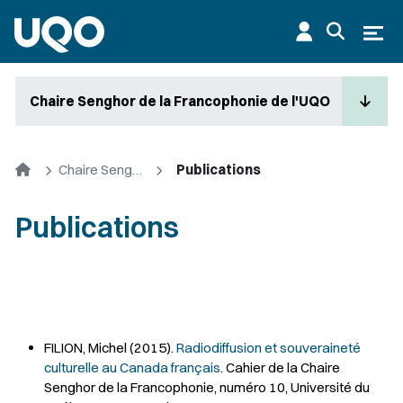
Aller au contenu principal
Ouvr
Chaire Senghor de la Francophonie de l'UQO
Accueil
Chaire Senghor de la Francophonie de l'UQO
Publications
Publications
FILION, Michel (2015).
Radiodiffusion et souveraineté
culturelle au Canada français
. Cahier de la Chaire
Senghor de la Francophonie, numéro 10, Université du