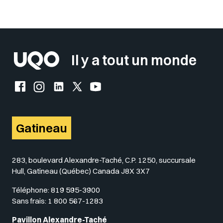
Sélectionner votre couleur de fond
Insérer un pied de page avec des
Il y a tout un monde
Facebook de l'UQO
Instagram de l'UQO
LinkedIn de l'UQO
X (Twitter) de l'UQO
YouTube de l'UQO
Gatineau
283, boulevard Alexandre-Taché, C.P. 1250, succursale
Hull, Gatineau (Québec) Canada J8X 3X7
Téléphone:
819 595-3900
Sans frais:
1 800 567-1283
Pavillon Alexandre-Taché