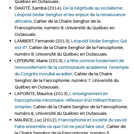
Québec en Outaouais.
DIAKITÉ, Samba (2014).
De la négritude au socialisme :
Léopold Sédar Senghor et les enjeux de la renaissance
africaine
. Cahier de la Chaire Senghor de la
Francophonie, numéro 9, Université du Québec en
Outaouais.
LAMBERT, Fernando (2013),
Léopold Sédar Senghor, Qui
est-il?
, Cahier de la Chaire Senghor de la Fancophonie,
numéro 8, Université du Québec en Outaouais.
LEFEBVRE, Marie (2013),
La fête comme fondement de
renouvellement de la communauté acadienne: l'exemple
du Congrès mondial acadien
. Cahier de la Chaire
Senghor de la Fancophonie, numéro 7, Université du
Québec en Outaouais.
LAPOINTE, Maurice (2013),
L'enseignement en
francophonie minoritaire: réflexion d'un militant franco-
ontarien
, Cahier de la Chaire Senghor de la Fancophonie,
numéro 6, Université du Québec en Outaouais.
MAURICE, Luc (2012),
Francophonie et société du savoir.
Faire ensemble ce que l'on ne peut faire seul.
, Cahier de
la Chaire Senghor de la Fancophonie, numéro 5,