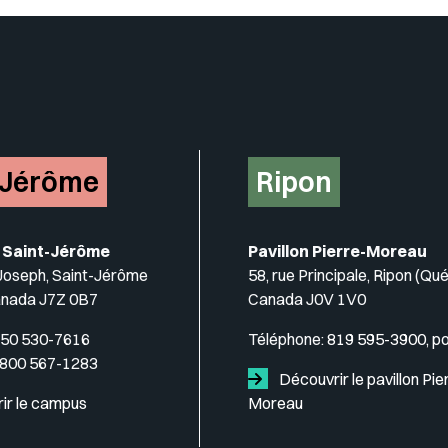
Insérer un pied de page avec de
-Jérôme
Ripon
 Saint-Jérôme
Pavillon Pierre-Moreau
-Joseph, Saint-Jérôme
58, rue Principale, Ripon (Qu
anada J7Z 0B7
Canada J0V 1V0
50 530-7616
Téléphone:
819 595-3900, p
 800 567-1283
Découvrir le pavillon Pie
ir le campus
Moreau