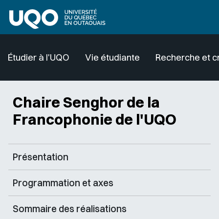
Aller au contenu principal
Étudier à l'UQO
Vie étudiante
Recherche et c
Chaire Senghor de la
Francophonie de l'UQO
Présentation
Programmation et axes
Sommaire des réalisations