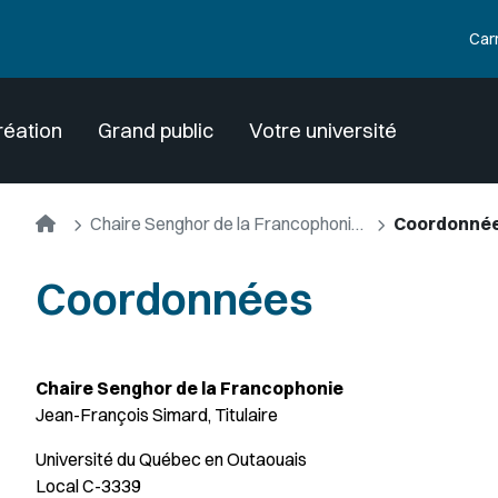
Car
réation
Grand public
Votre université
Accueil
Chaire Senghor de la Francophonie de l'UQO
Coordonné
Coordonnées
Chaire Senghor de la Francophonie
Jean-François Simard, Titulaire
Université du Québec en Outaouais
Local C-3339