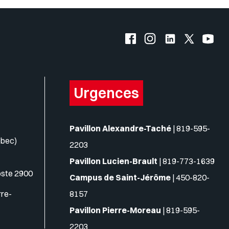
s logos
Facebook de l'UQO
Instagram de l'UQO
LinkedIn de l'
X (Twitte
YouT
Urgences
Pavillon Alexandre-Taché
|
819-595-
ébec)
2203
Pavillon Lucien-Brault
|
819-773-1639
oste 2900
Campus de Saint-Jérôme
|
450-820-
rre-
8157
Pavillon Pierre-Moreau
|
819-595-
2203