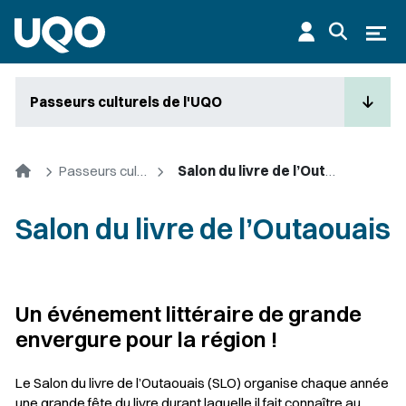
Aller au contenu principal
Ouvr
Passeurs culturels de l'UQO
Accueil
Passeurs culturels de l'UQO
Salon du livre de l’Outaouais
Salon du livre de l’Outaouais
Un événement littéraire de grande
envergure pour la région !
Le Salon du livre de l’Outaouais (SLO) organise chaque année
une grande fête du livre durant laquelle il fait connaître au