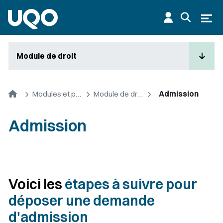
Aller au contenu principal
Ouvr
Module de droit
Accueil
Modules et premier cycle
Module de droit
Admission
Admission
Voici les
étapes à suivre pour
déposer une demande
d'admission