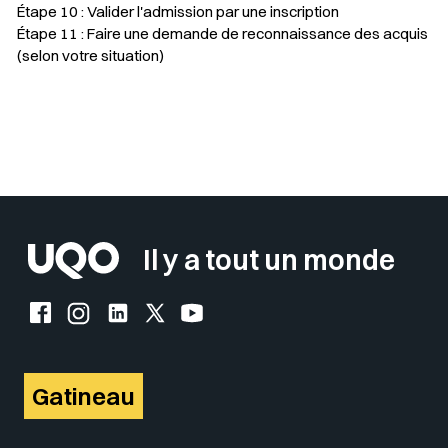
Étape 10 : Valider l'admission par une inscription
Étape 11 : Faire une demande de reconnaissance des acquis
(selon votre situation)
Sélectionner votre couleur de fond
Insérer un pied de page avec des
Il y a tout un monde
Facebook de l'UQO
Instagram de l'UQO
LinkedIn de l'UQO
X (Twitter) de l'UQO
YouTube de l'UQO
Gatineau