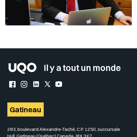
Sélectionner votre couleur de fond
Insérer un pied de page avec des
Il y a tout un monde
Facebook de l'UQO
Instagram de l'UQO
LinkedIn de l'UQO
X (Twitter) de l'UQO
YouTube de l'UQO
Gatineau
283, boulevard Alexandre-Taché, C.P. 1250, succursale
Hull, Gatineau (Québec) Canada J8X 3X7