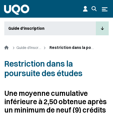
Aller au contenu principal
Ouvr
Guide d'inscription
Accueil
Guide d'inscription
Restriction dans la poursuite des études
Restriction dans la
poursuite des études
Une moyenne cumulative
inférieure à 2,50 obtenue après
un minimum de neuf (9) crédits