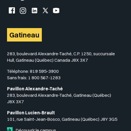
Facebook de l'UQO
Instagram de l'UQO
LinkedIn de l'UQO
X (Twitter) de l'UQO
YouTube de l'UQO
Gatineau
283, boulevard Alexandre-Taché, C.P. 1250, succursale
Hull, Gatineau (Québec) Canada J8X 3X7
Téléphone:
819 595-3900
Sans frais:
1 800 567-1283
Pavillon Alexandre-Taché
283, boulevard Alexandre-Taché, Gatineau (Québec)
J8X 3X7
Pavillon Lucien-Brault
101, rue Saint-Jean-Bosco, Gatineau (Québec) J8Y 3G5
Découvrir le campus