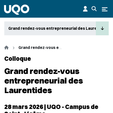
Aller au contenu principal
Ouvr
Grand rendez-vous entrepreneurial des Laurentides
Accueil
Grand rendez-vous entrepreneurial des Laurentides
Colloque
Grand rendez-vous
entrepreneurial des
Laurentides
28 mars 2026 | UQO - Campus de