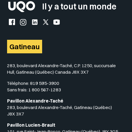
Il y a tout un monde
Facebook de l'UQO
Instagram de l'UQO
LinkedIn de l'UQO
X (Twitter) de l'UQO
YouTube de l'UQO
Gatineau
283, boulevard Alexandre-Taché, C.P. 1250, succursale
Hull, Gatineau (Québec) Canada J8X 3X7
Téléphone:
819 595-3900
Sans frais:
1 800 567-1283
Pavillon Alexandre-Taché
283, boulevard Alexandre-Taché, Gatineau (Québec)
J8X 3X7
Pavillon Lucien-Brault
101, rue Saint-Jean-Bosco, Gatineau (Québec) J8Y 3G5