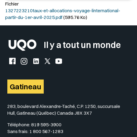
Fichier
1327223210taux-et-allocations-voyage-linternational-
partir-du-1er-avril-2025.pdf
(595.76 Ko)
Il y a tout un monde
Facebook de l'UQO
Instagram de l'UQO
LinkedIn de l'UQO
X (Twitter) de l'UQO
YouTube de l'UQO
Gatineau
283, boulevard Alexandre-Taché, C.P. 1250, succursale
Hull, Gatineau (Québec) Canada J8X 3X7
Téléphone:
819 595-3900
Sans frais:
1 800 567-1283