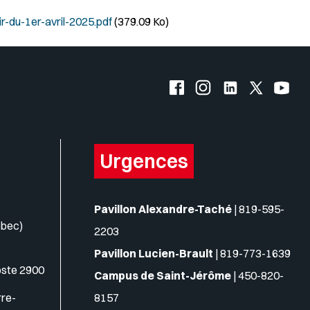
r-du-1er-avril-2025.pdf
(379.09 Ko)
Facebook de l'UQO
Instagram de l'UQO
LinkedIn de l'
X (Twitte
YouT
Urgences
Pavillon Alexandre-Taché
|
819-595-
ébec)
2203
Pavillon Lucien-Brault
|
819-773-1639
oste 2900
Campus de Saint-Jérôme
|
450-820-
rre-
8157