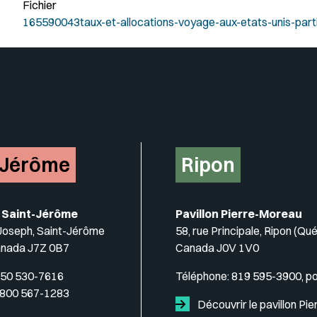
Fichier
165590043taux-et-allocations-voyage-aux-etats-unis-parti
-Jérôme
Ripon
 Saint-Jérôme
Pavillon Pierre-Moreau
-Joseph, Saint-Jérôme
58, rue Principale, Ripon (Qu
anada J7Z 0B7
Canada J0V 1V0
50 530-7616
Téléphone:
819 595-3900, p
 800 567-1283
Découvrir le pavillon Pie