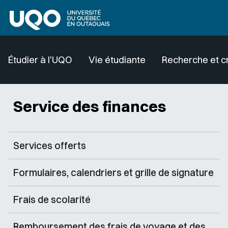
Aller au contenu principal
Étudier à l'UQO
Vie étudiante
Recherche et c
Service des finances
Services offerts
Formulaires, calendriers et grille de signature
Frais de scolarité
Remboursement des frais de voyage et des