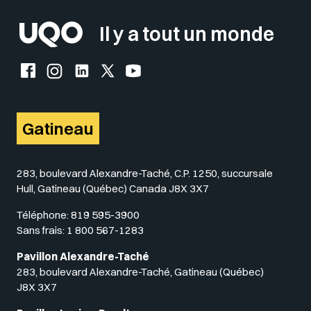
Il y a tout un monde
Facebook de l'UQO
Instagram de l'UQO
LinkedIn de l'UQO
X (Twitter) de l'UQO
YouTube de l'UQO
Gatineau
283, boulevard Alexandre-Taché, C.P. 1250, succursale
Hull, Gatineau (Québec) Canada J8X 3X7
Téléphone:
819 595-3900
Sans frais:
1 800 567-1283
Pavillon Alexandre-Taché
283, boulevard Alexandre-Taché, Gatineau (Québec)
J8X 3X7