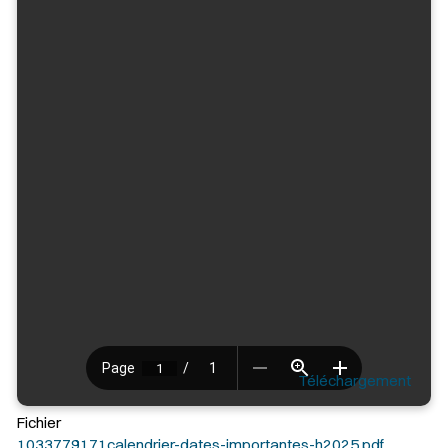
Téléchargement
Fichier
1033779171calendrier-dates-importantes-h2025.pdf