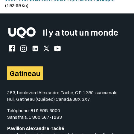
(152.65 Ko)
Il y a tout un monde
Facebook de l'UQO
Instagram de l'UQO
LinkedIn de l'UQO
X (Twitter) de l'UQO
YouTube de l'UQO
Gatineau
283, boulevard Alexandre-Taché, C.P. 1250, succursale
Hull, Gatineau (Québec) Canada J8X 3X7
Téléphone:
819 595-3900
Sans frais:
1 800 567-1283
Pavillon Alexandre-Taché