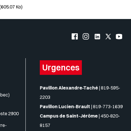
(605.07 Ko)
Facebook de l'UQO
Instagram de l'UQO
LinkedIn de l'
X (Twitte
YouT
Urgences
Pavillon Alexandre-Taché
|
819-595-
ébec)
2203
Pavillon Lucien-Brault
|
819-773-1639
oste 2900
Campus de Saint-Jérôme
|
450-820-
rre-
8157