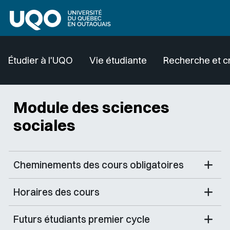
Aller au contenu principal
Étudier à l'UQO
Vie étudiante
Recherche et c
Module des sciences
sociales
Cheminements des cours obligatoires
Horaires des cours
Futurs étudiants premier cycle