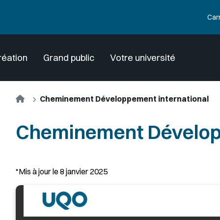
Car
réation
Grand public
Votre université
Accueil
Cheminement Développement international
Cheminement Développ
Corps
*Mis à jour le 8 janvier 2025