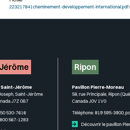
223217841cheminement-developpement-international.pdf
-Jérôme
Ripon
 Saint-Jérôme
Pavillon Pierre-Moreau
-Joseph, Saint-Jérôme
58, rue Principale, Ripon (Qu
anada J7Z 0B7
Canada J0V 1V0
50 530-7616
Téléphone:
819 595-3900, p
 800 567-1283
Découvrir le pavillon Pie