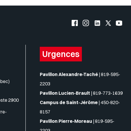
Facebook de l'UQO
Instagram de l'UQO
LinkedIn de l'
X (Twitte
YouT
Urgences
Pavillon Alexandre-Taché
|
819-595-
ébec)
2203
Pavillon Lucien-Brault
|
819-773-1639
oste 2900
Campus de Saint-Jérôme
|
450-820-
rre-
8157
Pavillon Pierre-Moreau
|
819-595-
2203