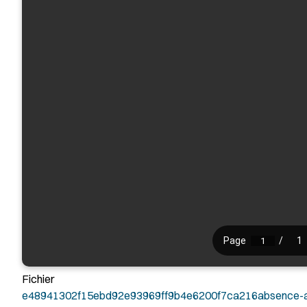
Fichier
e48941302f15ebd92e93969ff9b4e6200f7ca216absence-au