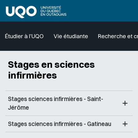
Aller au contenu principal
Étudier à l'UQO
Vie étudiante
Recherche et c
Stages en sciences
infirmières
Stages sciences infirmières - Saint-
Jérôme
Stages sciences infirmières - Gatineau