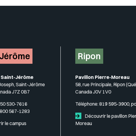
-Jérôme
Ripon
 Saint-Jérôme
Pavillon Pierre-Moreau
-Joseph, Saint-Jérôme
58, rue Principale, Ripon (Qu
anada J7Z 0B7
Canada J0V 1V0
50 530-7616
Téléphone:
819 595-3900, p
 800 567-1283
Découvrir le pavillon Pie
ir le campus
Moreau