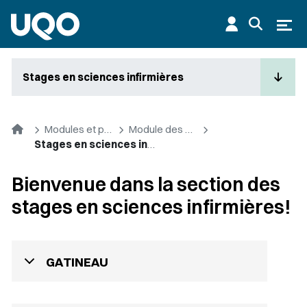
Aller au contenu principal
Ouvr
Stages en sciences infirmières
Accueil
Modules et premier cycle
Module des sciences infirmières
Stages en sciences infirmières
Bienvenue dans la section des
stages en sciences infirmières!
GATINEAU