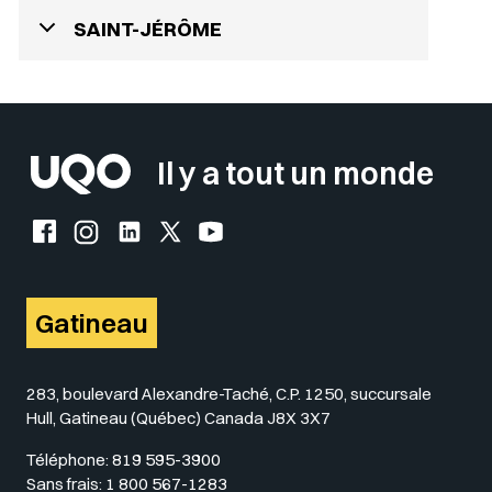
SAINT-JÉRÔME
Il y a tout un monde
Facebook de l'UQO
Instagram de l'UQO
LinkedIn de l'UQO
X (Twitter) de l'UQO
YouTube de l'UQO
Gatineau
283, boulevard Alexandre-Taché, C.P. 1250, succursale
Hull, Gatineau (Québec) Canada J8X 3X7
Téléphone:
819 595-3900
Sans frais:
1 800 567-1283