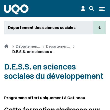
Aller au contenu principal
Ouvr
Département des sciences sociales
Accueil
Départements et cycles supérieurs
Département des sciences sociales
D.E.S.S. en sciences sociales du développement
D.E.S.S. en sciences
sociales du développement
Programme offert uniquement à Gatineau