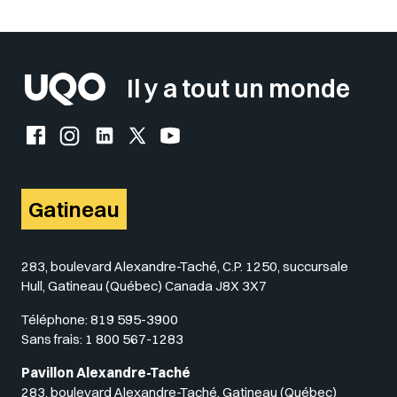
Sélectionner votre couleur de fond
Insérer un pied de page avec des
Il y a tout un monde
Facebook de l'UQO
Instagram de l'UQO
LinkedIn de l'UQO
X (Twitter) de l'UQO
YouTube de l'UQO
Gatineau
283, boulevard Alexandre-Taché, C.P. 1250, succursale
Hull, Gatineau (Québec) Canada J8X 3X7
Téléphone:
819 595-3900
Sans frais:
1 800 567-1283
Pavillon Alexandre-Taché
283, boulevard Alexandre-Taché, Gatineau (Québec)