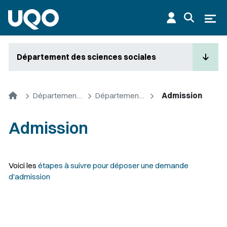
Aller au contenu principal
Ouvr
Département des sciences sociales
Accueil
Départements et cycles supérieurs
Département des sciences sociales
Admission
Admission
Voici les
étapes à suivre pour déposer une demande
d'admission