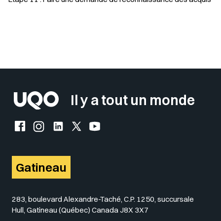
Sélectionner votre couleur de fond
Insérer un pied de page avec des
Il y a tout un monde
Facebook de l'UQO
Instagram de l'UQO
LinkedIn de l'UQO
X (Twitter) de l'UQO
YouTube de l'UQO
Gatineau
283, boulevard Alexandre-Taché, C.P. 1250, succursale
Hull, Gatineau (Québec) Canada J8X 3X7