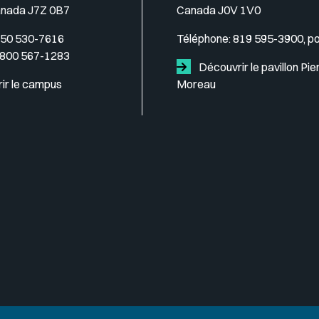
anada J7Z 0B7
Canada J0V 1V0
50 530-7616
Téléphone:
819 595-3900, p
 800 567-1283
Découvrir le pavillon Pie
ir le campus
Moreau