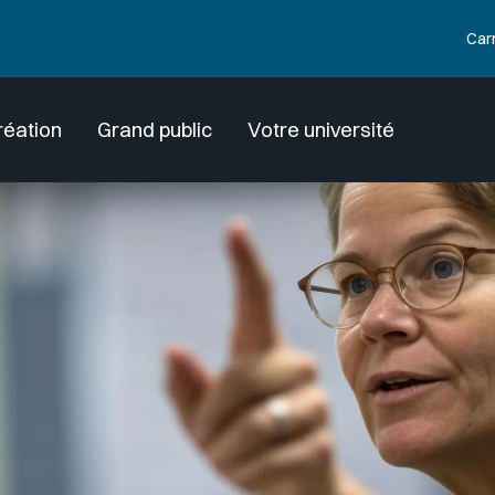
Car
réation
Grand public
Votre université