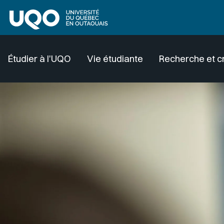
Aller au contenu principal
Étudier à l'UQO
Vie étudiante
Recherche et c