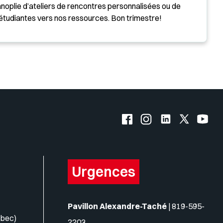
noplie d’ateliers de rencontres personnalisées ou de
 étudiantes vers nos ressources. Bon trimestre!
s logos
Facebook de l'UQO
Instagram de l'UQO
LinkedIn de l'
X (Twitte
YouT
Urgences
Pavillon Alexandre-Taché
|
819-595-
ébec)
2203