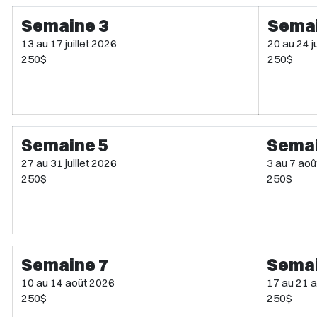
Semaine 3
Semai
13 au 17 juillet 2026
20 au 24 j
250$
250$
Semaine 5
Semai
27 au 31 juillet 2026
3 au 7 ao
250$
250$
Semaine 7
Semai
10 au 14 août 2026
17 au 21 
250$
250$