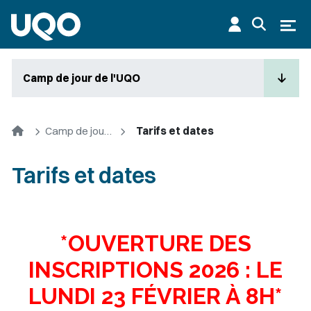
Aller au contenu principal
Ouvr
Camp de jour de l'UQO
Accueil
Camp de jour de l'UQO
Tarifs et dates
Tarifs et dates
*OUVERTURE DES
INSCRIPTIONS 2026 : LE
LUNDI 23 FÉVRIER À 8H*