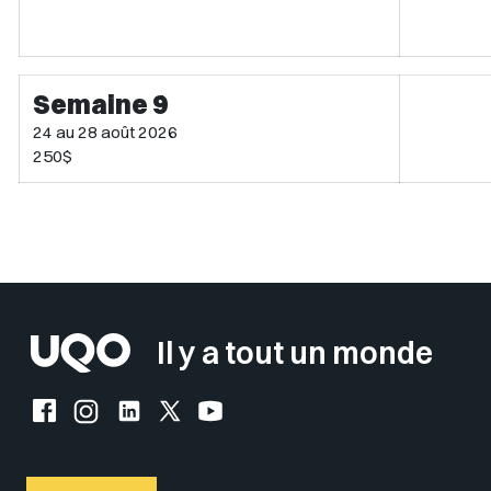
Semaine 9
24 au 28 août 2026
250$
Sélectionner votre couleur de fond
Insérer un pied de page avec des
Il y a tout un monde
Facebook de l'UQO
Instagram de l'UQO
LinkedIn de l'UQO
X (Twitter) de l'UQO
YouTube de l'UQO