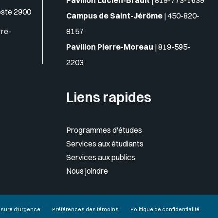
Pavillon Lucien-Brault
|
819-773-1639
oste 2900
Campus de Saint-Jérôme
|
450-820-
rre-
8157
Pavillon Pierre-Moreau
|
819-595-
2203
Liens rapides
Programmes d'études
Services aux étudiants
Services aux publics
Nous joindre
sure d'urgence
Préférences des témoins
Politique de confidentialité