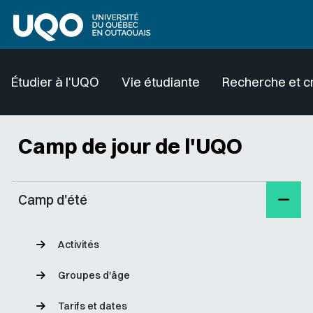
Aller au contenu principal
Étudier à l'UQO
Vie étudiante
Recherche et c
Camp de jour de l'UQO
Camp d'été
Activités
Groupes d'âge
Tarifs et dates