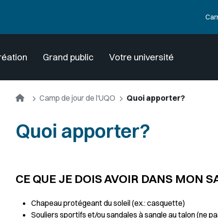
Car
réation
Grand public
Votre université
Accueil
Camp de jour de l'UQO
Quoi apporter?
Quoi apporter?
CE QUE JE DOIS AVOIR DANS MON S
Chapeau protégeant du soleil (ex.: casquette)
Souliers sportifs et/ou sandales à sangle au talon (ne p