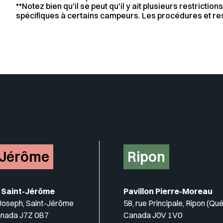
**Notez bien qu'il se peut qu'il y ait plusieurs restricti
spécifiques à certains campeurs. Les procédures et res
Insérer un pied de page avec de
-Jérôme
Ripon
 Saint-Jérôme
Pavillon Pierre-Moreau
-Joseph, Saint-Jérôme
58, rue Principale, Ripon (Qu
anada J7Z 0B7
Canada J0V 1V0