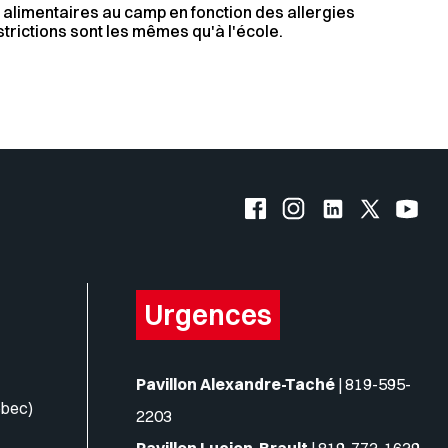
ons alimentaires au camp en fonction des allergies
trictions sont les mêmes qu'à l'école.
s logos
Facebook de l'UQO
Instagram de l'UQO
LinkedIn de l'
X (Twitte
YouT
Urgences
Pavillon Alexandre-Taché
|
819-595-
ébec)
2203