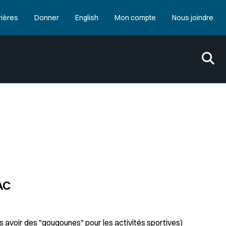
rières
Donner
English
Mon compte
Nous joindre
AC
as avoir des "gougounes" pour les activités sportives)