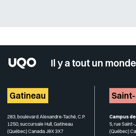
Sélectionner votre couleur de fond
Il y a tout un monde
Gatineau
Saint
283, boulevard Alexandre-Taché, C.P.
Campus de
1250, succursale Hull, Gatineau
5, rue Saint
(Québec) Canada J8X 3X7
(Québec) C