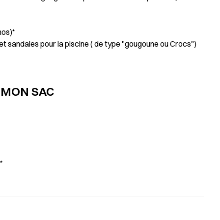
mos)*
e et sandales pour la piscine ( de type "gougoune ou Crocs")
 MON SAC
*