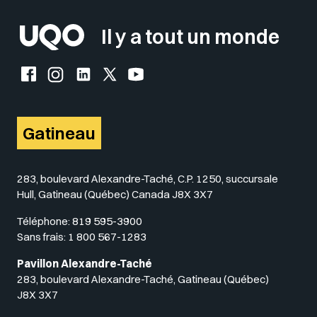
Il y a tout un monde
Facebook de l'UQO
Instagram de l'UQO
LinkedIn de l'UQO
X (Twitter) de l'UQO
YouTube de l'UQO
Gatineau
283, boulevard Alexandre-Taché, C.P. 1250, succursale
Hull, Gatineau (Québec) Canada J8X 3X7
Téléphone:
819 595-3900
Sans frais:
1 800 567-1283
Pavillon Alexandre-Taché
283, boulevard Alexandre-Taché, Gatineau (Québec)
J8X 3X7