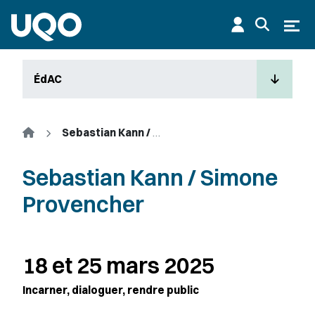
Aller au contenu principal
Ouvr
ÉdAC
Accueil
Sebastian Kann / Simone Provencher
Sebastian Kann / Simone
Provencher
18 et 25 mars 2025
Incarner, dialoguer, rendre public