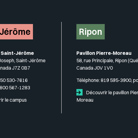
-Jérôme
Ripon
 Saint-Jérôme
Pavillon Pierre-Moreau
-Joseph, Saint-Jérôme
58, rue Principale, Ripon (Qu
anada J7Z 0B7
Canada J0V 1V0
50 530-7616
Téléphone:
819 595-3900, p
 800 567-1283
Découvrir le pavillon Pie
ir le campus
Moreau