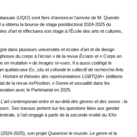
aouais (UQO) sont fiers d'annoncer l'arrivée de M. Quentin 
hal a obtenu la bourse de stage postdoctoral 2024-2025 du 
es d’art
 et effectuera son stage à l’École des arts et cultures, 
igné dans plusieurs universités et écoles d'art et de design 
phoses du corps à l'écran » de la revue 
Écrans
 et « Corps en 
rps en mutation » de 
Images re-vues
. Il a aussi codirigé le 
art québécoise 
Ex_situ
 et cofondé le collectif de recherche Arts 
r. Histoire et théories des représentations LGBTQIA+
 (éditions 
al de la revue 
exPosition
, « Genre et sexualité dans les 
boration avec le Partenariat en 2025.
 
L'art contemporain entre et au-delà des genres et des sexes : la 
jours
. Ses travaux portent sur les questions liées aux gender 
nérale, à l'art engagé à partir de la seconde moitié du XXe 
 (2024-2025), son projet 
Queeriser le musée. Le genre et la 