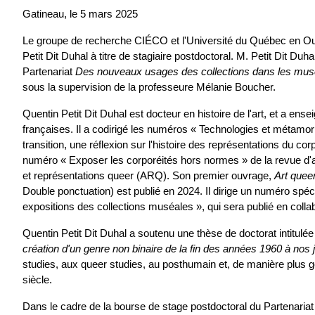
Gatineau, le 5 mars 2025
Le groupe de recherche CIÉCO et l'Université du Québec en Out
Petit Dit Duhal à titre de stagiaire postdoctoral. M. Petit Dit Du
Partenariat 
Des nouveaux usages des collections dans les musé
sous la supervision de la professeure Mélanie Boucher. 
Quentin Petit Dit Duhal est docteur en histoire de l'art, et a ense
françaises. Il a codirigé les numéros « Technologies et métamor
transition, une réflexion sur l'histoire des représentations du co
numéro « Exposer les corporéités hors normes » de la revue d'
et représentations queer (ARQ). Son premier ouvrage, 
Art quee
Double ponctuation) est publié en 2024. Il dirige un numéro spéci
expositions des collections muséales », qui sera publié en colla
Quentin Petit Dit Duhal a soutenu une thèse de doctorat intitulée
création d'un genre non binaire de la fin des années 1960 à nos 
studies, aux queer studies, au posthumain et, de manière plus gé
siècle.
Dans le cadre de la bourse de stage postdoctoral du Partenariat