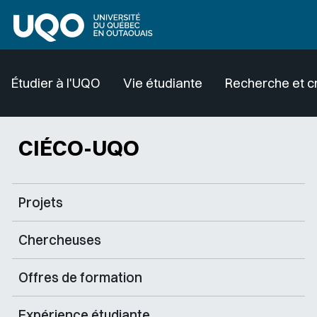
Aller au contenu principal
Étudier à l'UQO
Vie étudiante
Recherche et c
CIÉCO-UQO
Projets
Chercheuses
Offres de formation
Expérience étudiante