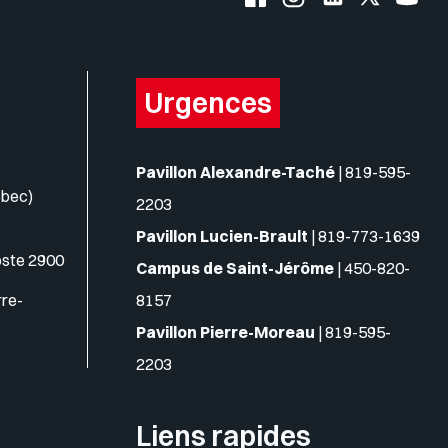
Urgences
Pavillon Alexandre-Taché
|
819-595-
ébec)
2203
Pavillon Lucien-Brault
|
819-773-1639
oste 2900
Campus de Saint-Jérôme
|
450-820-
rre-
8157
Pavillon Pierre-Moreau
|
819-595-
2203
Liens rapides