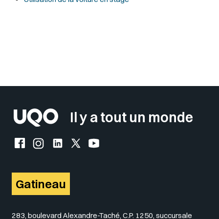
Sélectionner votre couleur de fond
Insérer un pied de page avec des
Il y a tout un monde
Facebook de l'UQO
Instagram de l'UQO
LinkedIn de l'UQO
X (Twitter) de l'UQO
YouTube de l'UQO
Gatineau
283, boulevard Alexandre-Taché, C.P. 1250, succursale