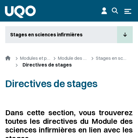
Aller au contenu principal
Ouvr
Stages en sciences infirmières
Accueil
Modules et premier cycle
Module des sciences infirmières
Stages en sciences infirmières
Directives de stages
Directives de stages
Dans cette section, vous trouverez
toutes les directives du Module des
sciences infirmières en lien avec les