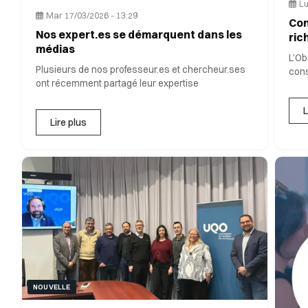
Lu
Mar 17/03/2026 - 13:29
Con
Nos expert.es se démarquent dans les
ric
médias
L’Ob
Plusieurs de nos professeur.es et chercheur.ses
cons
ont récemment partagé leur expertise
L
Lire plus
NOUVELLE