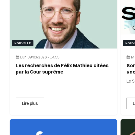
NOUVELLE
NOUV
Lun 09/03/2026 - 14:55
Ma
Les recherches de Félix Mathieu citées
Som
par la Cour suprême
une
str
Le 
Out
Lire plus
L