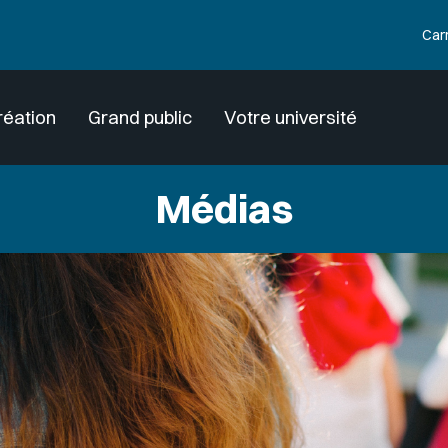
Car
réation
Grand public
Votre université
Médias