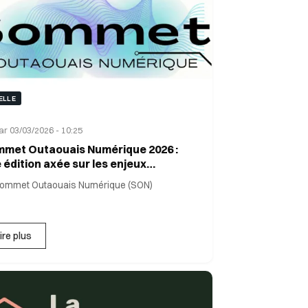
ELLE
r 03/03/2026 - 10:25
met Outaouais Numérique 2026 :
 édition axée sur les enjeux
atégiques du numérique en
Sommet Outaouais Numérique (SON)
aouais
ire plus