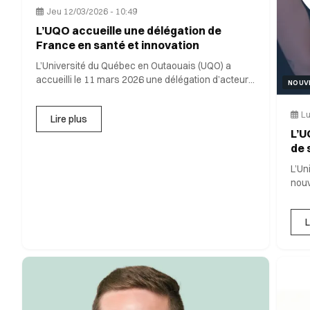
Jeu 12/03/2026 - 10:49
L’UQO accueille une délégation de
France en santé et innovation
L’Université du Québec en Outaouais (UQO) a
accueilli le 11 mars 2026 une délégation d’acteurs
NOUV
majeurs de l’écosystè
Lu
Lire plus
L’U
de 
L’Un
nouv
L