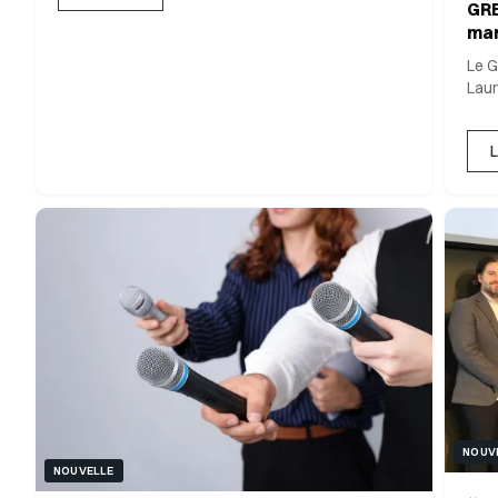
GRE
ma
Le G
Laur
L
NOUV
NOUVELLE