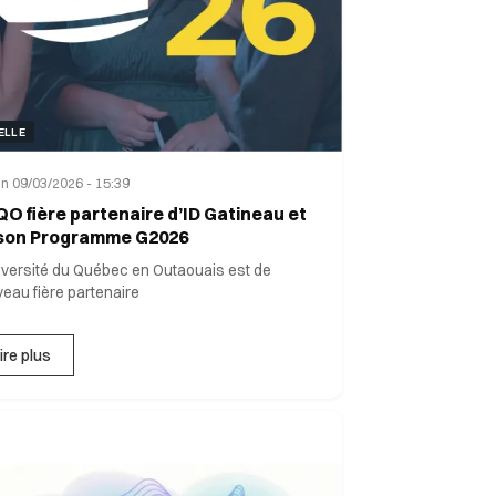
ELLE
n 09/03/2026 - 15:39
QO fière partenaire d’ID Gatineau et
son Programme G2026
iversité du Québec en Outaouais est de
eau fière partenaire
ire plus