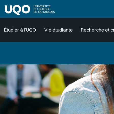
Aller au contenu principal
Étudier à l'UQO
Vie étudiante
Recherche et c