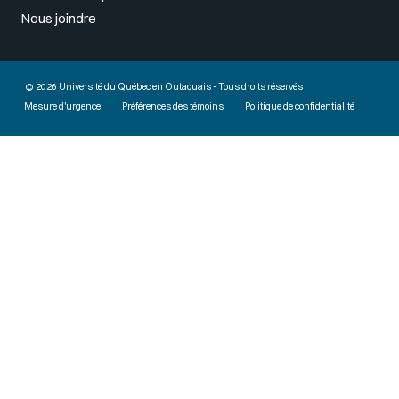
Nous joindre
© 2026 Université du Québec en Outaouais - Tous droits réservés
Mesure d'urgence
Préférences des témoins
Politique de confidentialité