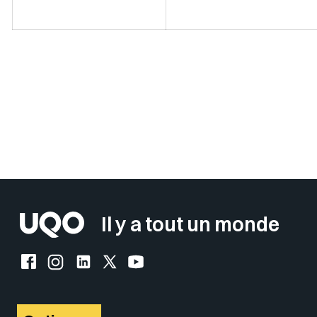
Sélectionner votre couleur de fond
Insérer un pied de page avec des
Il y a tout un monde
Facebook de l'UQO
Instagram de l'UQO
LinkedIn de l'UQO
X (Twitter) de l'UQO
YouTube de l'UQO