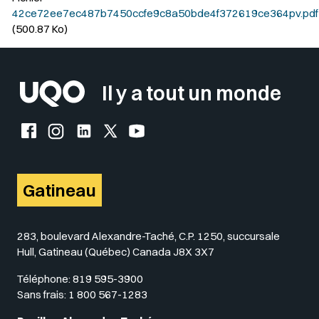
42ce72ee7ec487b7450ccfe9c8a50bde4f372619ce364pv.pdf
(500.87 Ko)
Il y a tout un monde
Facebook de l'UQO
Instagram de l'UQO
LinkedIn de l'UQO
X (Twitter) de l'UQO
YouTube de l'UQO
Gatineau
283, boulevard Alexandre-Taché, C.P. 1250, succursale
Hull, Gatineau (Québec) Canada J8X 3X7
Téléphone:
819 595-3900
Sans frais:
1 800 567-1283