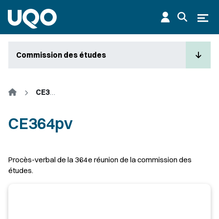
Aller au contenu principal
Ouvr
Commission des études
Accueil
CE364pv
CE364pv
Corps
Procès-verbal de la 364e réunion de la commission des
études.