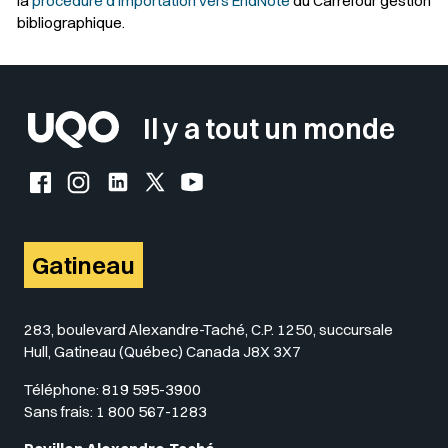
la
procédure d'importation vers EndNote
du Carrefour gestion
bibliographique.
Il y a tout un monde
Facebook de l'UQO
Instagram de l'UQO
LinkedIn de l'UQO
X (Twitter) de l'UQO
YouTube de l'UQO
Gatineau
283, boulevard Alexandre-Taché, C.P. 1250, succursale
Hull, Gatineau (Québec) Canada J8X 3X7
Téléphone:
819 595-3900
Sans frais:
1 800 567-1283