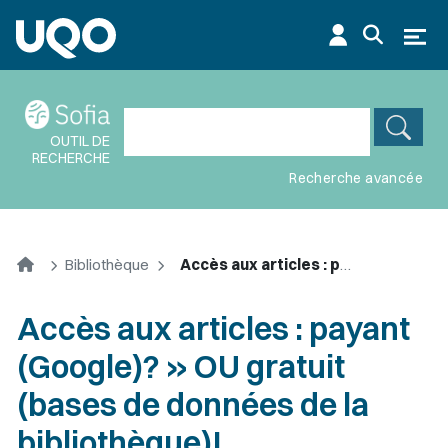
Aller au contenu principal
Ouvr
OUTIL DE
RECHERCHE
Recherche avancée
Accueil
Bibliothèque
Accès aux articles : payant (Google)? » OU gratuit (bases de données de la bibliothèque)!
Accès aux articles : payant
(Google)? » OU gratuit
(bases de données de la
bibliothèque)!