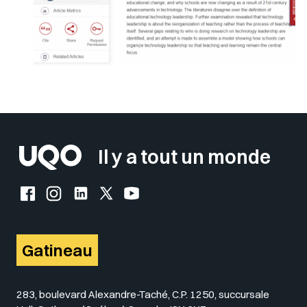
Il y a tout un monde
Facebook de l'UQO
Instagram de l'UQO
LinkedIn de l'UQO
X (Twitter) de l'UQO
YouTube de l'UQO
Gatineau
283, boulevard Alexandre-Taché, C.P. 1250, succursale