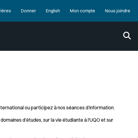
rières
Donner
English
Mon compte
Nous joindre
nternational ou participez à nos séances d’information.
domaines d’études, sur la vie étudiante à l'UQO et sur