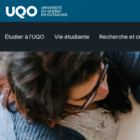
Aller au contenu principal
Étudier à l'UQO
Vie étudiante
Recherche et c