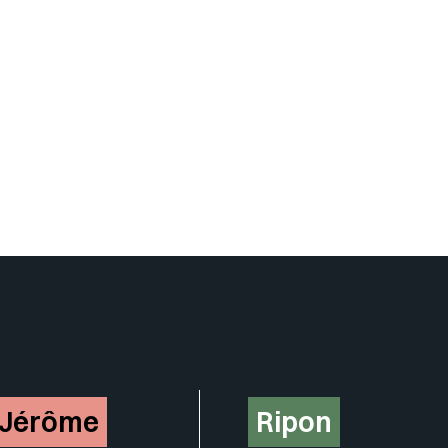
Insérer un pied de page avec de
-Jérôme
Ripon