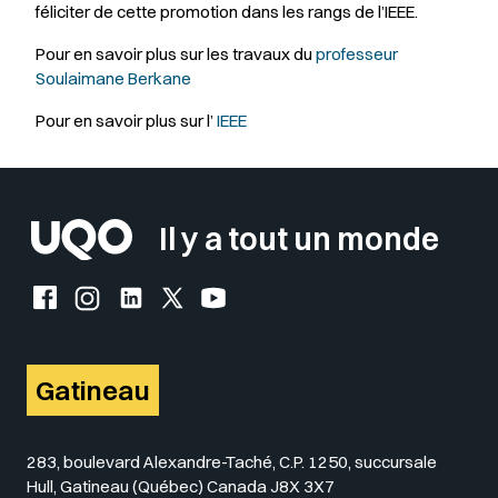
féliciter de cette promotion dans les rangs de l’IEEE.
Pour en savoir plus sur les travaux du
professeur
Soulaimane Berkane
Pour en savoir plus sur l’
IEEE
Il y a tout un monde
Facebook de l'UQO
Instagram de l'UQO
LinkedIn de l'UQO
X (Twitter) de l'UQO
YouTube de l'UQO
Gatineau
283, boulevard Alexandre-Taché, C.P. 1250, succursale
Hull, Gatineau (Québec) Canada J8X 3X7