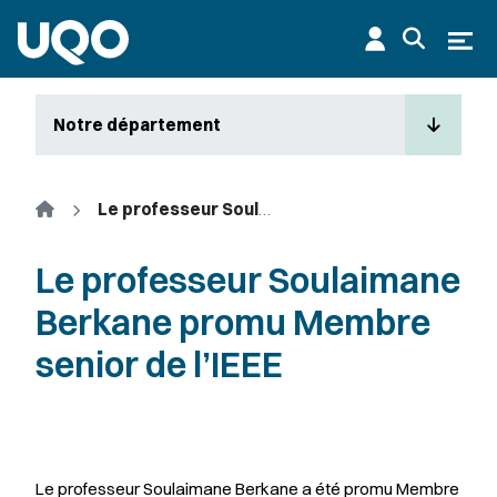
Aller au contenu principal
Ouvr
Notre département
Accueil
Le professeur Soulaimane Berkane promu Membre senior de l’IEEE
Le professeur Soulaimane
Berkane promu Membre
senior de l’IEEE
Le professeur Soulaimane Berkane a été promu Membre