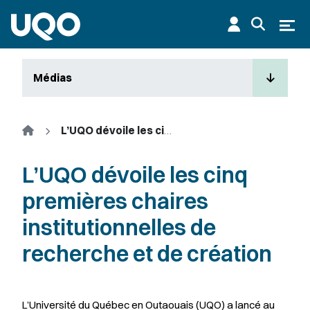
Aller au contenu principal
Ouvr
Médias
Accueil
L’UQO dévoile les cinq premières chaires institutionnelles de recherche et de création
L’UQO dévoile les cinq
premières chaires
institutionnelles de
recherche et de création
L’Université du Québec en Outaouais (UQO) a lancé au