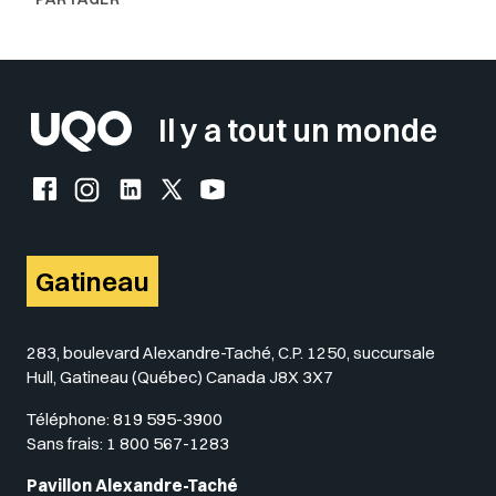
Il y a tout un monde
Facebook de l'UQO
Instagram de l'UQO
LinkedIn de l'UQO
X (Twitter) de l'UQO
YouTube de l'UQO
Gatineau
283, boulevard Alexandre-Taché, C.P. 1250, succursale
Hull, Gatineau (Québec) Canada J8X 3X7
Téléphone:
819 595-3900
Sans frais:
1 800 567-1283
Pavillon Alexandre-Taché