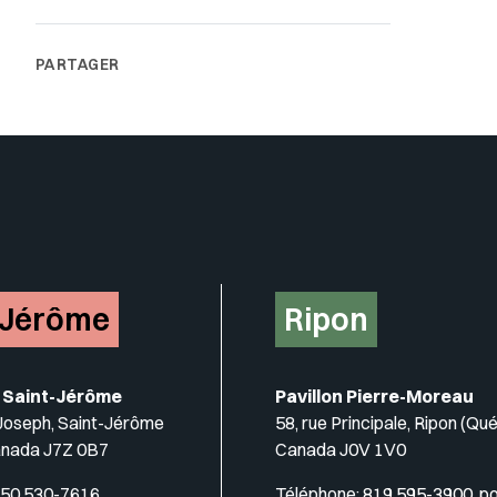
-Jérôme
Ripon
 Saint-Jérôme
Pavillon Pierre-Moreau
-Joseph, Saint-Jérôme
58, rue Principale, Ripon (Qu
anada J7Z 0B7
Canada J0V 1V0
50 530-7616
Téléphone:
819 595-3900, p