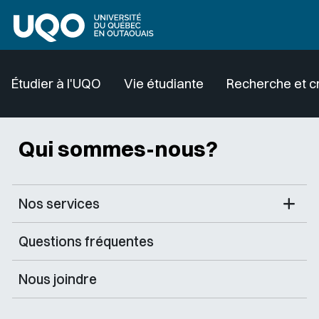
Aller au contenu principal
Étudier à l'UQO
Vie étudiante
Recherche et c
Qui sommes-nous?
Nos services
Questions fréquentes
Nous joindre