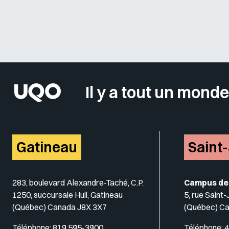
Il y a tout un monde
Gatineau
Saint
283, boulevard Alexandre-Taché, C.P.
Campus de
1250, succursale Hull, Gatineau
5, rue Saint
(Québec) Canada J8X 3X7
(Québec) C
Téléphone:
819 595-3900
Téléphone:
4