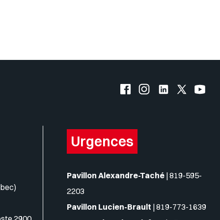
Facebook de l'UQO
Instagram de l'UQO
LinkedIn de l'
X (Twitte
YouT
Urgences
Pavillon Alexandre-Taché
|
819-595-
ébec)
2203
Pavillon Lucien-Brault
|
819-773-1639
oste 2900